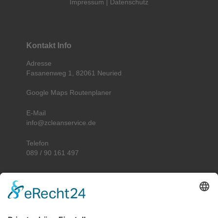
Impressum
|
Datenschutz
Kontakt Info
Adresse
Fasanenweg 1, 82061 Neuried
Google Maps Routenplaner
E-Mail
info@zcleanservice.de
Telefon
089 / 90 161 497
Unser Leistungsgebiet in München und
Umgebung