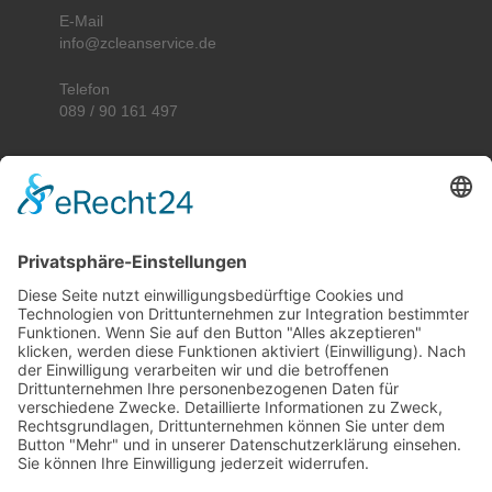
E-Mail
info@zcleanservice.de
Telefon
089 / 90 161 497
Unser Leistungsgebiet in München und
Umgebung
Alle Einsatzgebiete
Altstadt Lehel
Aubing
Au-Haidhausen
Am Hart
Bogenhausen
Forstenried
Fürstenried
Großhadern
Isarvorstadt
Laim
Langwied
Ludwigsvorstadt
Maxvorstadt
Milbertshofen
Neuhausen
Nymphenburg
Oberföhring
Obermenzing
Pasing
Sendling
Solln
Schwabing
Schwanthalerhöhe
Thalkirchen
Trudering
Untergiesing
Untermenzing
Westpark