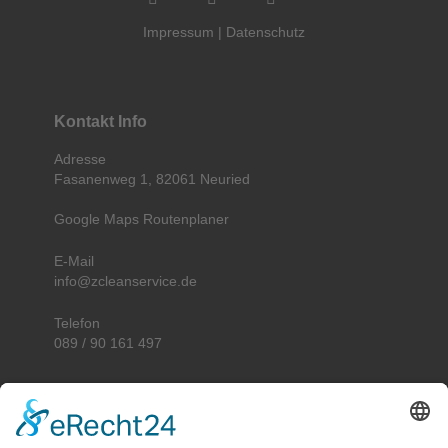
Impressum
|
Datenschutz
Kontakt Info
Adresse
Fasanenweg 1, 82061 Neuried
Google Maps Routenplaner
E-Mail
info@zcleanservice.de
Telefon
089 / 90 161 497
Unser Leistungsgebiet in München und