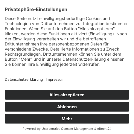
Umgebung
Alle Einsatzgebiete
Altstadt Lehel
Aubing
Au-Haidhausen
Am Hart
Bogenhausen
Forstenried
Fürstenried
Großhadern
Isarvorstadt
Laim
Langwied
Ludwigsvorstadt
Maxvorstadt
Milbertshofen
Neuhausen
Nymphenburg
Oberföhring
Obermenzing
Pasing
Sendling
Solln
Schwabing
Schwanthalerhöhe
Thalkirchen
Trudering
Untergiesing
Untermenzing
Westpark
Hausmeisterservice München
Gartenpflege München
Gebäudereinigung München
© 2026 ZCLEAN – Alle Rechte vorbehalten
Cookie-Einstellungen